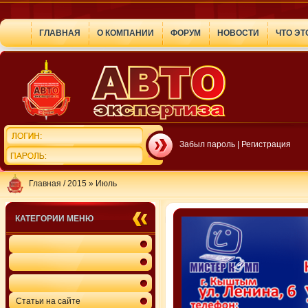
ГЛАВНАЯ
О КОМПАНИИ
ФОРУМ
НОВОСТИ
ЧТО ЭТ
Забыл пароль
|
Регистрация
Главная
/
2015
»
Июль
КАТЕГОРИИ МЕНЮ
Статьи на сайте