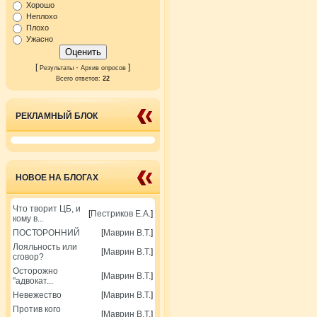
Хорошо
Неплохо
Плохо
Ужасно
[
·
]
Результаты
Архив опросов
Всего ответов:
22
РЕКЛАМНЫЙ БЛОК
НОВОЕ НА БЛОГАХ
Что творит ЦБ, и
[
Пестриков Е.А.
]
кому в...
ПОСТОРОННИЙ
[
Маврин В.Т.
]
Лояльность или
[
Маврин В.Т.
]
сговор?
Осторожно
[
Маврин В.Т.
]
"адвокат...
Невежество
[
Маврин В.Т.
]
Против кого
[
Маврин В.Т.
]