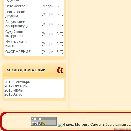
"адвокат...
Невежество
[
Маврин В.Т.
]
Против кого
[
Маврин В.Т.
]
дружим
Визуальное
[
Маврин В.Т.
]
бесправосуди...
Судейские
[
Маврин В.Т.
]
выкрутасы.
Иметь или не
[
Маврин В.Т.
]
иметь
ОФОРМЛЕНИЕ
[
Маврин В.Т.
]
АРХИВ ДОБАВЛЕНИЙ
2012 Сентябрь
2012 Октябрь
2015 Июль
2015 Август
Сделать
бесплатный са
Будем всегда 