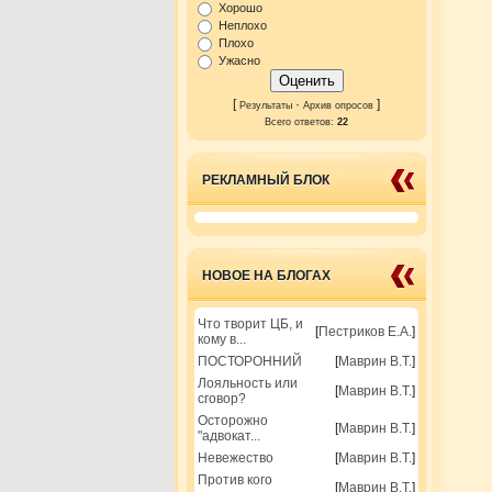
Хорошо
Неплохо
Плохо
Ужасно
[
·
]
Результаты
Архив опросов
Всего ответов:
22
РЕКЛАМНЫЙ БЛОК
НОВОЕ НА БЛОГАХ
Что творит ЦБ, и
[
Пестриков Е.А.
]
кому в...
ПОСТОРОННИЙ
[
Маврин В.Т.
]
Лояльность или
[
Маврин В.Т.
]
сговор?
Осторожно
[
Маврин В.Т.
]
"адвокат...
Невежество
[
Маврин В.Т.
]
Против кого
[
Маврин В.Т.
]