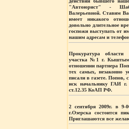
действий бывшего наш
"Автоюрист" - Шаб
Валерьевной. Ставим Вас
имеет никакого отно
довольно длительное вр
госпожи выступать от и
нашим адресам и телефона
Прокуратура области 
участка №1 г. Кыштым
отношении партнера Попо
тех самых, незаконно 
писали в газете. Попов,
иск начальнику ГАИ г
ст.12.35 КоАП РФ.
2 сентября 2009г. в 9-
г.Озерска состоится пи
Приглашаются все желаю