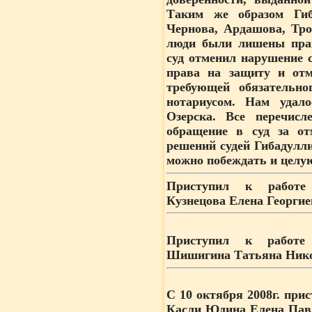
Таким же образом Гиб
Чернова, Ардашова, Тро
люди были лишены прав
суд отменил нарушение 
права на защиту и от
требующей обязательно
нотариусом. Нам удал
Озерска. Все перечис
обращение в суд за от
решений судей Гибадулл
можно побеждать и целую
Приступил к работе 
Кузнецова Елена Георгиев
Приступил к работе 
Шишигина Татьяна Никол
С 10 октября 2008г.
прист
Касли Юдина Елена Павло