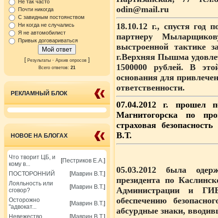
Не так часто
odin@mail.ru
Почти никогда
С завидным постоянством
18.10.12 г., спустя год
Ни когда не случались
Я не автомобилист
партнеру Мыларщиков
Привык договариваться
выстроенной тактике з
г.Верхняя Пышма удовл
[
·
]
Результаты
Архив опросов
1500000 рублей. В это
Всего ответов:
21
основания для привлече
ответственности.
РЕКЛАМНЫЙ БЛОК
07.04.2012 г. прошел 
Магнитогорска по пр
страховая безопасност
В.Т.
НОВОЕ НА БЛОГАХ
Что творит ЦБ, и
[
Пестриков Е.А.
]
кому в...
05.03.2012 была оде
ПОСТОРОННИЙ
[
Маврин В.Т.
]
президента по Каслинск
Лояльность или
[
Маврин В.Т.
]
Администрации и ГИ
сговор?
обеспечению безопасно
Осторожно
[
Маврин В.Т.
]
"адвокат...
абсурдные знаки, вводив
Невежество
[
Маврин В.Т.
]