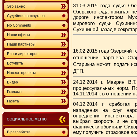
31.03.2015 года судья Оз
Это важно
Озерского суда признал н
Судейские выкрутасы
дороге инспектором Му
мирового судьи Сухини
No Comments
Сухининой назад в секрета
Наши офисы
Наши партнеры
16.02.2015 года Озерский 
Блоги директоров
отношении партнера Стар
Вступить
Старикна может подать иск
ДТП.
Инвест. проекты
24.12.2014 г. Маврин В.
Видео
процессупальных норм. По
Реклама
14.11.2014 г. в отношении 
Газета
04.12.2014 г. сработал 
нападения на слуг нар
опредления инспектлора
СОЦИАЛЬНОЕ МЕНЮ
выбрал скорость и не сп
фактически обвиняли Сидо
ему получить страховое в
В разработке