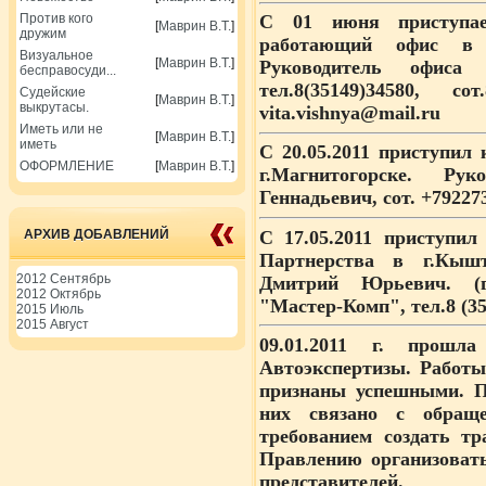
Против кого
С 01 июня
приступа
[
Маврин В.Т.
]
дружим
работающий офис в 
Визуальное
[
Маврин В.Т.
]
Руководитель офиса
бесправосуди...
тел.8(35149)34580, со
Судейские
[
Маврин В.Т.
]
выкрутасы.
vita.vishnya@mail.ru
Иметь или не
[
Маврин В.Т.
]
иметь
С 20.05.2011
приступил к
ОФОРМЛЕНИЕ
[
Маврин В.Т.
]
г.Магнитогорске. Р
Геннадьевич, сот. +79227
С 17.05.2011
приступил 
АРХИВ ДОБАВЛЕНИЙ
Партнерства в г.Кыш
2012 Сентябрь
Дмитрий Юрьевич. (г
2012 Октябрь
"Мастер-Комп", тел.8 (35
2015 Июль
2015 Август
09.01.2011 г
. прошла 
Автоэкспертизы. Работы
признаны успешными. П
них связано с обращ
требованием создать тр
Правлению организоват
представителей.