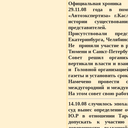
Официальная хроника
29.11.08
года в помещ
«Автоэкспертиза» г.К
истории существован
представителей
.
Присутствовали
предс
Екатеринбурга, Челябинс
Не приняли участие в р
Тюмени и Санкт-Петербур
Совет решил организ
вертикали власти и вз
и Головной организацие
газеты и установить срок
Намечено провести
междугородний и междуна
На этом совет свою рабо
14.10.08
случилось эпоха
суд вынес определение 
Ю.Р в отношении Тарас
допускать к участию
доверенности, выданно