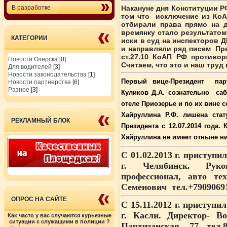
В разработке
Накануне дня Конституции Р
том что исключение из КоА
отбирали права прямо на 
времянку стало результатом
КАТЕГОРИИ
иски в суд на инспекторов Д
и направляли ряд писем През
ст.27.10 КоАП РФ противо
Новости Озерска
[0]
Считаем, что это и наш труд
Для водителей
[3]
Новости законодательства
[1]
Первый вице-Президент парт
Новости партнерства
[6]
Разное
[3]
Куликов Д.А. сознательно са
отеле Приозерье и по их вине 
Хайруллина Р.Ф. лишена стат
РЕКЛАМНЫЙ БЛОК
Президента с 12.07.2014 года
Хайруллина не имеет отныне н
С 01.02.2013 г. приступ
г. Челябинск. Руков
профессионал, авто те
Семенович тел.+7909069
ОПРОС НА САЙТЕ
С 15.11.2012 г. приступ
г. Касли. Директор- В
Как часто у вас случаются курьезные
ситуации с служащими в полиции ?
Партизанская, 77 тел.