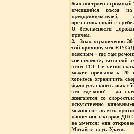
был построен огромный 
имевшийся въезд н
предпринимателей,
организованный с груб
О безопасности дорожн
причем.
2. Знак ограничения 30
той причине, что ЮУС(!)
неясным – где там ремонт
специалиста, который 
этом ГОСТ-е четко сказ
может превышать 20 км
хотелось ограничить ско
было установить знак «50»
это сделано? – да оче
двигаются со скорость
искусственно виновны
можно составлять прото
наших инспекторов ДПС. 
не хочется: они открове
Мотайте на ус. Удачи.