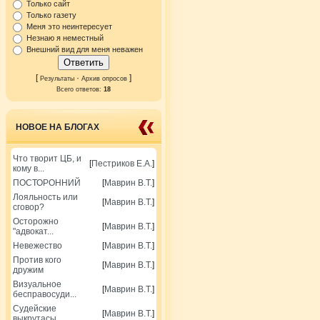
Только сайт
Только газету
Меня это неинтересует
Незнаю я неместный
Внешний вид для меня неважен
[
·
]
Результаты
Архив опросов
Всего ответов:
18
НОВОЕ НА БЛОГАХ
Что творит ЦБ, и
[
Пестриков Е.А.
]
кому в...
ПОСТОРОННИЙ
[
Маврин В.Т.
]
Лояльность или
[
Маврин В.Т.
]
сговор?
Осторожно
[
Маврин В.Т.
]
"адвокат...
Невежество
[
Маврин В.Т.
]
Против кого
[
Маврин В.Т.
]
дружим
Визуальное
[
Маврин В.Т.
]
бесправосуди...
Судейские
[
Маврин В.Т.
]
выкрутасы.