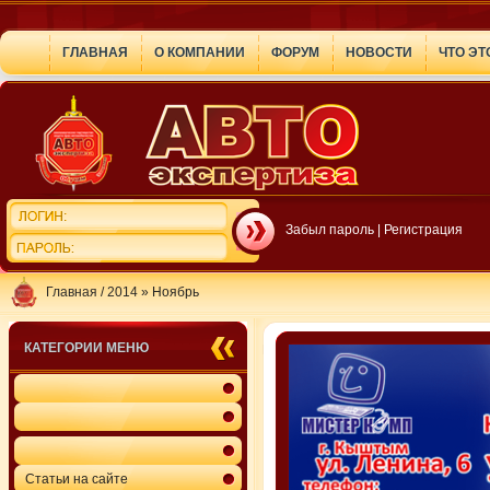
ГЛАВНАЯ
О КОМПАНИИ
ФОРУМ
НОВОСТИ
ЧТО ЭТ
Забыл пароль
|
Регистрация
Главная
/
2014
»
Ноябрь
КАТЕГОРИИ МЕНЮ
Статьи на сайте