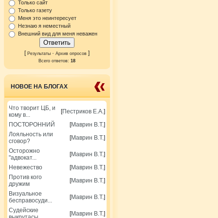
Только сайт
Только газету
Меня это неинтересует
Незнаю я неместный
Внешний вид для меня неважен
[
·
]
Результаты
Архив опросов
Всего ответов:
18
НОВОЕ НА БЛОГАХ
Что творит ЦБ, и
[
Пестриков Е.А.
]
кому в...
ПОСТОРОННИЙ
[
Маврин В.Т.
]
Лояльность или
[
Маврин В.Т.
]
сговор?
Осторожно
[
Маврин В.Т.
]
"адвокат...
Невежество
[
Маврин В.Т.
]
Против кого
[
Маврин В.Т.
]
дружим
Визуальное
[
Маврин В.Т.
]
бесправосуди...
Судейские
[
Маврин В.Т.
]
выкрутасы.