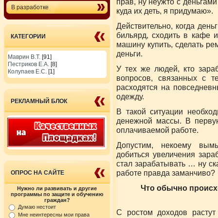
прав, ну неужто с деньгами
В разработке
куда их деть, я придумаю».
Действительно, когда деньг
бильярд, сходить в кафе и
КАТЕГОРИИ
машину купить, сделать ре
деньги.
Маврин В.Т.
[91]
Пестриков Е.А.
[8]
У тех же людей, кто зара
Колупаев Е.С.
[1]
вопросов, связанных с т
расходятся на повседневн
одежду.
РЕКЛАМНЫЙ БЛОК
В такой ситуации необход
денежной массы. В первую
оплачиваемой работе.
Допустим, некоему вым
добиться увеличения зара
стал зарабатывать … ну ск
работе правда заманчиво? 
ОПРОС НА САЙТЕ
Что обычно происхо
Нужно ли развивать и другие
программы по защите и обучению
граждан?
Думаю нестоит
С ростом доходов растут
Мне неинтересны мои права