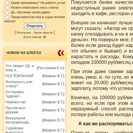
Покупается более качеств
Какие программы? На работе устал
недоступные ранее электр
Нужно охватывать весь спектр
Да, обучение необходимо
заходить в кафе, ресторан и
Представительства в судах вполне
хватает
Внешне он начинает лучше 
могут сказать: «Автор не п
[
·
]
Результаты
Архив опросов
начну откладывать и ни в ко
Всего ответов:
31
деньги». Но поверьте мне, 
более если доход будет нар
это обычно и бывает) и во
НОВОЕ НА БЛОГАХ
нарастать и расходы. Кому
окладом 100000 руб/месяц 
Что творит ЦБ, и
[
Пестриков Е.А.
]
кому в...
При этом даже такими за
ПОСТОРОННИЙ
[
Маврин В.Т.
]
очень умно, и, по сути, их
Лояльность или
живет на 20.000 руб/меся
[
Маврин В.Т.
]
сговор?
зарплату, потому что успев
Осторожно
[
Маврин В.Т.
]
"адвокат...
Конечно, на 100000 руб/м
Невежество
[
Маврин В.Т.
]
всего, но если при этом в
Против кого
неразумный способ распо
[
Маврин В.Т.
]
дружим
потери работы или выхода н
Визуальное
[
Маврин В.Т.
]
бесправосуди...
А как же распоряжать
Судейские
[
Маврин В.Т.
]
Первым делом, необход
выкрутасы.