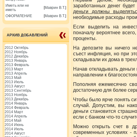
заработанных денег будет
Иметь или не
[
Маврин В.Т.
]
иметь
деньги должны выделять
ОФОРМЛЕНИЕ
[
Маврин В.Т.
]
необходимые расходы произ
Если выделить на инвест
поначалу вероятнее всего,
АРХИВ ДОБАВЛЕНИЙ
проценты.
На депозите вы ничего не
2012 Октябрь
2012 Ноябрь
съест инфляция, но при эт
2012 Декабрь
складывали их дома в трех
2013 Январь
2013 Февраль
Начав откладывать деньги 
2013 Март
2013 Апрель
направлении к благососто
2013 Май
2013 Июль
Пополняя ежемесячно свой
2013 Август
достаточную для более сер
2013 Сентябрь
2013 Ноябрь
Чтобы было ярче понять си
2013 Декабрь
2014 Январь
случай. Допустим, вы нак
2014 Февраль
деньги становится страшнов
2014 Март
2014 Апрель
если с банком что-то случит
2014 Май
2014 Июнь
Можно открыть счет в др
2014 Июль
современных условиях - п
2014 Август