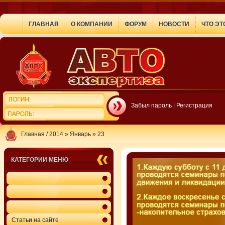
ГЛАВНАЯ
О КОМПАНИИ
ФОРУМ
НОВОСТИ
ЧТО ЭТ
Забыл пароль
|
Регистрация
Главная
/
2014
»
Январь
»
23
КАТЕГОРИИ МЕНЮ
Статьи на сайте