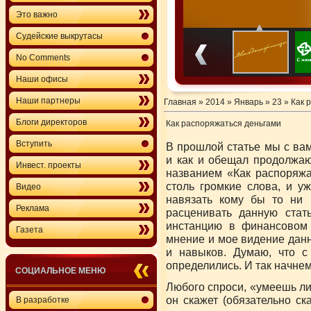
Это важно
Судейские выкрутасы
No Comments
Наши офисы
Наши партнеры
Главная
»
2014
»
Январь
»
23
» Как 
Блоги директоров
Как распоряжаться деньгами
Вступить
В прошлой статье мы с ва
и как и обещал продолжаю
Инвест. проекты
названием «Как распоряжа
столь громкие слова, и у
Видео
навязать кому бы то ни 
Реклама
расценивать данную стат
инстанцию в финансовом 
Газета
мнение и мое видение данн
и навыков. Думаю, что с
определились. И так начнем
СОЦИАЛЬНОЕ МЕНЮ
Любого спроси, «умеешь ли
он скажет (обязательно ска
В разработке